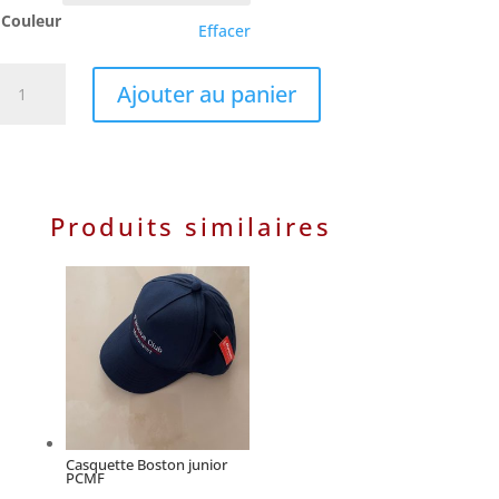
Couleur
Effacer
quantité
Ajouter au panier
de
Casquette
Sport
Pcmf
Produits similaires
Casquette Boston junior
PCMF