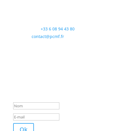
Contactez nous
Le service client est disponible du lundi au vendredi
de 9h à 18h par :
téléphone :
+33 6 08 94 43 80
email :
contact@pcmf.fr
adresse : ADT Communication
501 Route des Grottes
06530 Saint-Cézaire-sur-Siagne
Newsletter
Un mail de confirmation vous a
été envoyé !
Ok