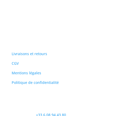
Livraison sur circuit offerte
A votre service
Livraisons et retours
CGV
Mentions légales
Politique de confidentialité
Contactez nous
Le service client est disponible du lundi au vendredi
de 9h à 18h par :
téléphone :
+33 6 08 94 43 80