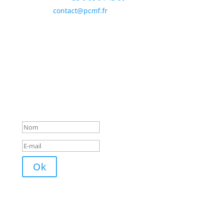
email :
contact@pcmf.fr
adresse : ADT Communication
501 Route des Grottes
06530 Saint-Cézaire-sur-Siagne
Newsletter
Un mail de confirmation vous a
été envoyé !
Ok