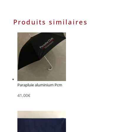
de
plat
personnalisé
Produits similaires
Parapluie aluminium Pcm
41,00
€